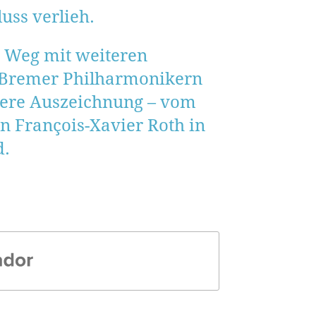
uss verlieh.
n Weg mit weiteren
en Bremer Philharmonikern
dere Auszeichnung – vom
n François-Xavier Roth in
d.
r