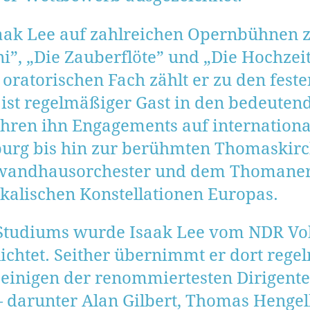
 Isaak Lee auf zahlreichen Opernbühnen
”, „Die Zauberflöte” und „Die Hochzeit
m oratorischen Fach zählt er zu den fe
ist regelmäßiger Gast in den bedeuten
ühren ihn Engagements auf internation
burg bis hin zur berühmten Thomaskirc
andhausorchester und dem Thomanerch
ikalischen Konstellationen Europas.
 Studiums wurde Isaak Lee vom NDR Vok
chtet. Seither übernimmt er dort regel
t einigen der renommiertesten Dirigente
darunter Alan Gilbert, Thomas Hengel