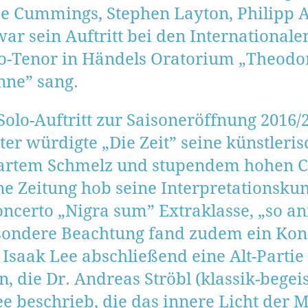
 Cummings, Stephen Layton, Philipp A
r sein Auftritt bei den Internationale
lo-Tenor in Händels Oratorium „Theodor
nne” sang.
Solo-Auftritt zur Saisoneröffnung 2016
er würdigte „Die Zeit” seine künstleri
artem Schmelz und stupendem hohen C”
 Zeitung hob seine Interpretationskun
oncerto „Nigra sum” Extraklasse, „so 
esondere Beachtung fand zudem ein Konz
 Isaak Lee abschließend eine Alt-Parti
n, die Dr. Andreas Ströbl (klassik-begeis
Idee beschrieb, die das innere Licht de