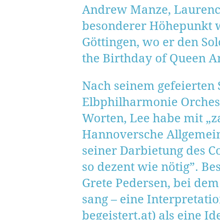
Andrew Manze, Laurence
besonderer Höhepunkt wa
Göttingen, wo er den So
the Birthday of Queen A
Nach seinem gefeierten 
Elbphilharmonie Orchest
Worten, Lee habe mit „z
Hannoversche Allgemeine
seiner Darbietung des C
so dezent wie nötig”. B
Grete Pedersen, bei dem
sang – eine Interpretatio
begeistert.at) als eine 