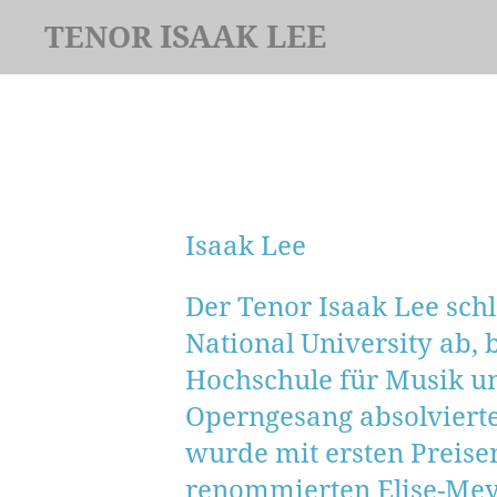
Zum
ISAAK LEE
TENOR
Hauptinhalt
springen
Isaak Lee
Der Tenor Isaak Lee sch
National University ab, 
Hochschule für Musik u
Operngesang absolvierte.
wurde mit ersten Preise
renommierten Elise-Mey