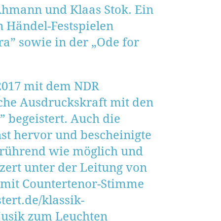
hmann und Klaas Stok. Ein
n Händel-Festspielen
a” sowie in der „Ode for
/2017 mit dem NDR
sche Ausdruckskraft mit den
 begeistert. Auch die
st hervor und bescheinigte
anrührend wie möglich und
ert unter der Leitung von
e mit Countertenor-Stimme
tert.de/klassik-
r Musik zum Leuchten